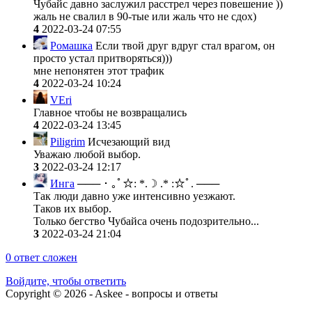
Чубайс давно заслужил расстрел через повешение ))
жаль не свалил в 90-тые или жаль что не сдох)
4
2022-03-24 07:55
Ромашка
Если твой друг вдруг стал врагом, он
просто устал притворяться)))
мне непонятен этот трафик
4
2022-03-24 10:24
VEri
Главное чтобы не возвращались
4
2022-03-24 13:45
Piligrim
Исчезающий вид
Уважаю любой выбор.
3
2022-03-24 12:17
Инга
─── ･ ｡ﾟ☆: *.☽ .* :☆ﾟ. ───
Так люди давно уже интенсивно уезжают.
Таков их выбор.
Только бегство Чубайса очень подозрительно...
3
2022-03-24 21:04
0
ответ сложен
Войдите, чтобы ответить
Copyright © 2026 - Askee - вопросы и ответы