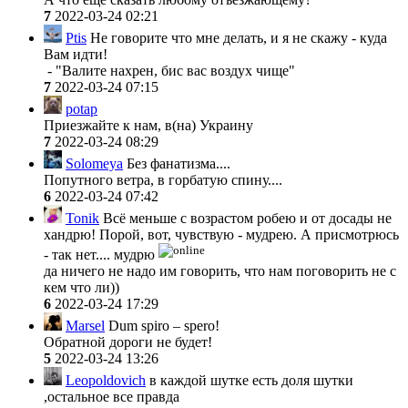
7
2022-03-24 02:21
Ptis
Не говорите что мне делать, и я не скажу - куда
Вам идти!
- "Валите нахрен, бис вас воздух чище"
7
2022-03-24 07:15
potap
Приезжайте к нам, в(на) Украину
7
2022-03-24 08:29
Solomeya
Без фанатизма....
Попутного ветра, в горбатую спину....
6
2022-03-24 07:42
Tonik
Всё меньше с возрастом робею и от досады не
хандрю! Порой, вот, чувствую - мудрею. А присмотрюсь
- так нет.... мудрю
да ничего не надо им говорить, что нам поговорить не с
кем что ли))
6
2022-03-24 17:29
Marsel
Dum spiro – spero!
Обратной дороги не будет!
5
2022-03-24 13:26
Leopoldovich
в каждой шутке есть доля шутки
,остальное все правда