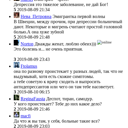
Депрессия это тяжелое заболевание, не дай Бог!
5
2019-08-09 21:34
Нева_Петровна
Эмигрантка первой волны
В Швеции, между прочим, при депрессии больничный
дают. Некоторые и мигрень считают простой головной
болью.А она хуже зубной
5
2019-08-09 21:48
Norton
Дважды женат, люблю обеих)))
Это болезнь и... не очень приятная.
3
2019-08-09 23:43
Ftolamus
она по разному проистекает у разных людей, так что не
выдумывай, хотя есть схожие симптомы.
а тебе советую к врачу сходить и выпросить
антидепрессантов или чего он там тебе насоветует.
3
2019-08-10 06:15
ReginaFausta
Деспот, тиран, самодур.
У кого проистекает? Тебе до них какое дело?
2
2019-08-09 21:46
macfi
Да что ж вы там, у себя, больные такие все?
2
2019-08-09 23:03