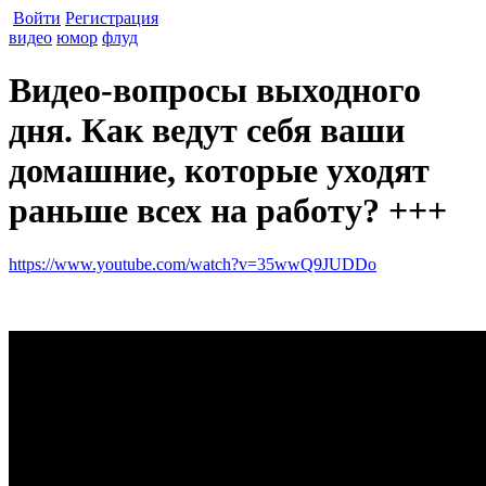
Войти
Регистрация
видео
юмор
флуд
Видео-вопросы выходного
дня. Как ведут себя ваши
домашние, которые уходят
раньше всех на работу? +++
https://www.youtube.com/watch?v=35wwQ9JUDDo