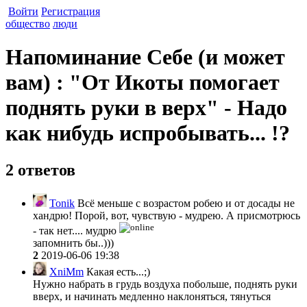
Войти
Регистрация
общество
люди
Напоминание Себе (и может
вам) : "От Икоты помогает
поднять руки в верх" - Надо
как нибудь испробывать... !?
2 ответов
Tonik
Всё меньше с возрастом робею и от досады не
хандрю! Порой, вот, чувствую - мудрею. А присмотрюсь
- так нет.... мудрю
запомнить бы..)))
2
2019-06-06 19:38
XniMm
Какая есть...;)
Нужно набрать в грудь воздуха побольше, поднять руки
вверх, и начинать медленно наклоняться, тянуться