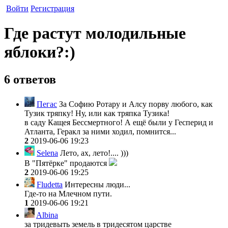
Войти
Регистрация
Где растут молодильные
яблоки?:)
6 ответов
Пегас
За Софию Ротару и Алсу порву любого, как
Тузик тряпку! Ну, или как тряпка Тузика!
в саду Кащея Бессмертного! А ещё были у Гесперид и
Атланта, Геракл за ними ходил, помнится...
2
2019-06-06 19:23
Selena
Лето, ах, лето!.... )))
В "Пятёрке" продаются
2
2019-06-06 19:25
Fludetta
Интересны люди...
Где-то на Млечном пути.
1
2019-06-06 19:21
Albina
за тридевыть земель в тридесятом царстве