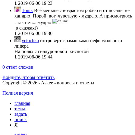
1
2019-06-06 19:23
Tonik
Всё меньше с возрастом робею и от досады не
хандрю! Порой, вот, чувствую - мудрею. А присмотрюсь
- так нет.... мудрю
в сказках))
1
2019-06-06 19:36
vetochka
интроверт с замашками неформального
лидера
На полях с гиалуроновой кислотой
1
2019-06-06 19:44
0
ответ сложен
Войдите, чтобы ответить
Copyright © 2026 - Askee - вопросы и ответы
Полная версия
главная
темы
задать
поиск
Я