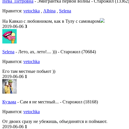
Нева_Петровна
-
Эмигрантка первой волны
-
Старожил (13362
Нравитcя:
vetochka
,
Albina
,
Selena
На Кавказ с любовником, как в Тулу с самоваром
2019-06-06
3
Selena
-
Лето, ах, лето!.... )))
-
Старожил (70684)
Нравитcя:
vetochka
Его там местные побьют ))
2019-06-06
1
Кузьма
-
Сам я не местный...
-
Старожил (18168)
Нравитcя:
vetochka
От двоих сразу не убежишь, объединятся и поймают.
2019-06-06
1