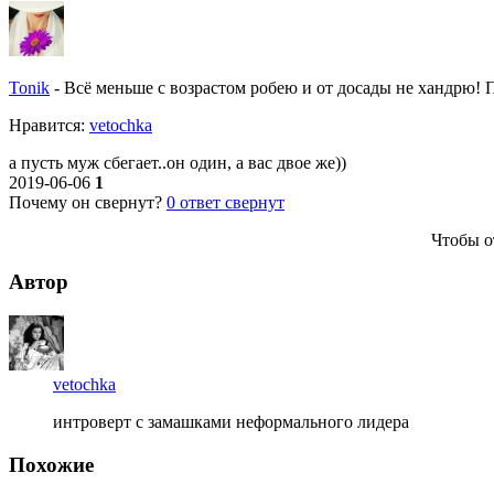
Tonik
-
Всё меньше с возрастом робею и от досады не хандрю! По
Нравитcя:
vetochka
а пусть муж сбегает..он один, а вас двое же))
2019-06-06
1
Почему он свернут?
0
ответ свернут
Чтобы о
Автор
vetochka
интроверт с замашками неформального лидера
Похожие