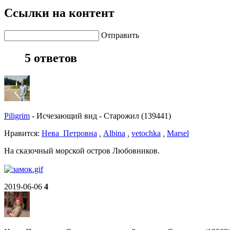
Ссылки на контент
Отправить
5 ответов
Piligrim
-
Исчезающий вид
-
Старожил (139441)
Нравитcя:
Нева_Петровна
,
Albina
,
vetochka
,
Marsel
На сказочный морской остров Любовников.
2019-06-06
4