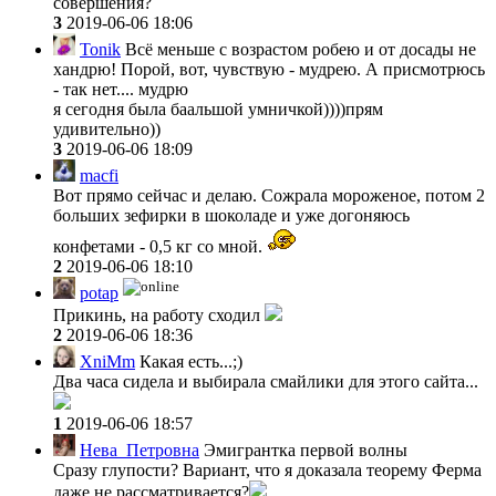
совершения?
3
2019-06-06 18:06
Tonik
Всё меньше с возрастом робею и от досады не
хандрю! Порой, вот, чувствую - мудрею. А присмотрюсь
- так нет.... мудрю
я сегодня была баальшой умничкой))))прям
удивительно))
3
2019-06-06 18:09
macfi
Вот прямо сейчас и делаю. Сожрала мороженое, потом 2
больших зефирки в шоколаде и уже догоняюсь
конфетами - 0,5 кг со мной.
2
2019-06-06 18:10
potap
Прикинь, на работу сходил
2
2019-06-06 18:36
XniMm
Какая есть...;)
Два часа сидела и выбирала смайлики для этого сайта...
1
2019-06-06 18:57
Нева_Петровна
Эмигрантка первой волны
Сразу глупости? Вариант, что я доказала теорему Ферма
даже не рассматривается?