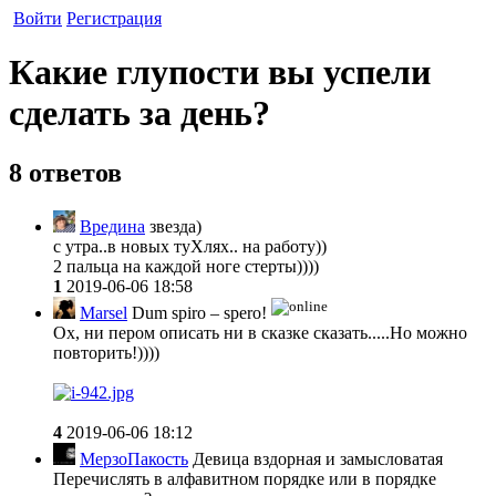
Войти
Регистрация
Какие глупости вы успели
сделать за день?
8 ответов
Вредина
звезда)
с утра..в новых туХлях.. на работу))
2 пальца на каждой ноге стерты))))
1
2019-06-06 18:58
Marsel
Dum spiro – spero!
Ох, ни пером описать ни в сказке сказать.....Но можно
повторить!))))
4
2019-06-06 18:12
МерзоПакость
Девица вздорная и замысловатая
Перечислять в алфавитном порядке или в порядке