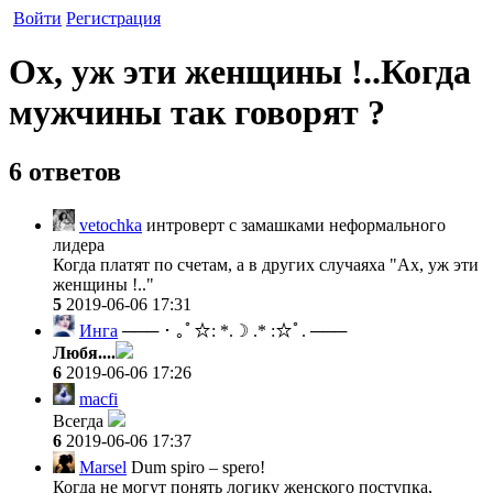
Войти
Регистрация
Ох, уж эти женщины !..Когда
мужчины так говорят ?
6 ответов
vetochka
интроверт с замашками неформального
лидера
Когда платят по счетам, а в других случаяха "Ах, уж эти
женщины !.."
5
2019-06-06 17:31
Инга
─── ･ ｡ﾟ☆: *.☽ .* :☆ﾟ. ───
Любя....
6
2019-06-06 17:26
macfi
Всегда
6
2019-06-06 17:37
Marsel
Dum spiro – spero!
Когда не могут понять логику женского поступка,