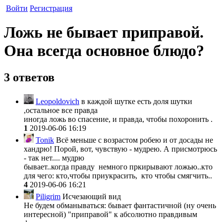
Войти
Регистрация
Ложь не бывает приправой.
Она всегда основное блюдо?
3 ответов
Leopoldovich
в каждой шутке есть доля шутки
,остальное все правда
иногда ложь во спасение, и правда, чтобы похоронить .
1
2019-06-06 16:19
Tonik
Всё меньше с возрастом робею и от досады не
хандрю! Порой, вот, чувствую - мудрею. А присмотрюсь
- так нет.... мудрю
бывает..когда правду немного пркирывают ложью..кто
для чего: кто,чтобы приукрасить, кто чтобы смягчить..
4
2019-06-06 16:21
Piligrim
Исчезающий вид
Не будем обманываться: бывает фантастичной (ну очень
интересной) "приправой" к абсолютно правдивым