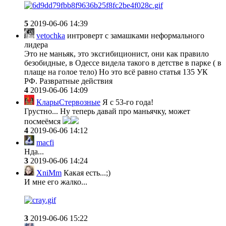
5
2019-06-06 14:39
vetochka
интроверт с замашками неформального
лидера
Это не маньяк, это эксгибиционист, они как правило
безобидные, в Одессе видела такого в детстве в парке ( в
плаще на голое тело) Но это всё равно статья 135 УК
РФ. Развратные действия
4
2019-06-06 14:09
КларыСтервозные
Я с 53-го года!
Грустно... Ну теперь давай про маньячку, может
посмеёмся
4
2019-06-06 14:12
macfi
Нда...
3
2019-06-06 14:24
XniMm
Какая есть...;)
И мне его жалко...
3
2019-06-06 15:22