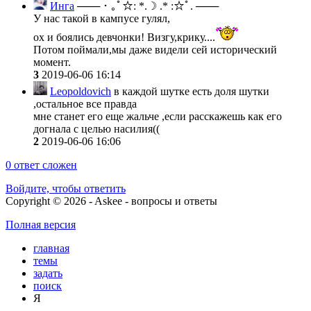
Инга
─── ･ ｡ﾟ☆: *.☽ .* :☆ﾟ. ───
У нас такой в кампусе гулял,
ох и боялись девчонки! Визгу,крику....
Потом поймали,мы даже видели сей исторический
момент.
3
2019-06-06 16:14
Leopoldovich
в каждой шутке есть доля шутки
,остальное все правда
мне станет его еще жальче ,если расскажешь как его
догнала с целью насилия((
2
2019-06-06 16:06
0
ответ сложен
Войдите, чтобы ответить
Copyright © 2026 - Askee - вопросы и ответы
Полная версия
главная
темы
задать
поиск
Я