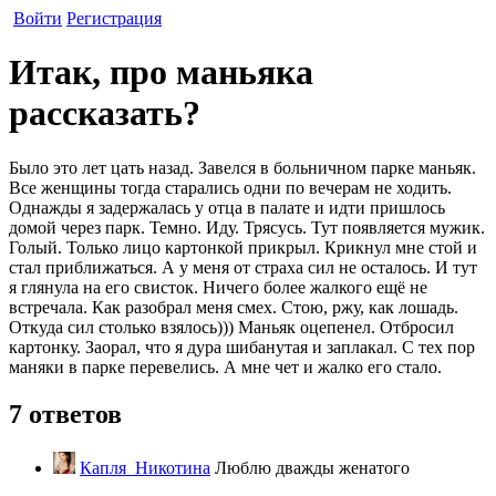
Войти
Регистрация
Итак, про маньяка
рассказать?
Было это лет цать назад. Завелся в больничном парке маньяк.
Все женщины тогда старались одни по вечерам не ходить.
Однажды я задержалась у отца в палате и идти пришлось
домой через парк. Темно. Иду. Трясусь. Тут появляется мужик.
Голый. Только лицо картонкой прикрыл. Крикнул мне стой и
стал приближаться. А у меня от страха сил не осталось. И тут
я глянула на его свисток. Ничего более жалкого ещё не
встречала. Как разобрал меня смех. Стою, ржу, как лошадь.
Откуда сил столько взялось))) Маньяк оцепенел. Отбросил
картонку. Заорал, что я дура шибанутая и заплакал. С тех пор
маняки в парке перевелись. А мне чет и жалко его стало.
7 ответов
Капля_Никотина
Люблю дважды женатого