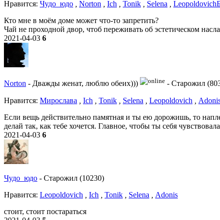
Нравитcя:
Чудо_юдо
,
Norton
,
Ich
,
Tonik
,
Selena
,
Leopoldovich
Кто мне в моём доме может что-то запретить?
Чай не проходной двор, чтоб переживать об эстетическом насл
2021-04-03
6
Norton
-
Дважды женат, люблю обеих)))
-
Старожил (80
Нравитcя:
Мирослава
,
Ich
,
Tonik
,
Selena
,
Leopoldovich
,
Adoni
Если вещь действительно памятная и ты ею дорожишь, то напл
делай так, как тебе хочется. Главное, чтобы ты себя чувствовал
2021-04-03
6
Чудо_юдо
-
Старожил (10230)
Нравитcя:
Leopoldovich
,
Ich
,
Tonik
,
Selena
,
Adonis
стоит, стоит постараться