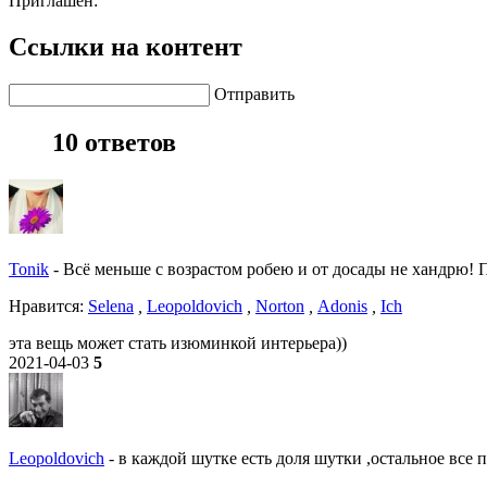
Приглашен:
Ссылки на контент
Отправить
10 ответов
Tonik
-
Всё меньше с возрастом робею и от досады не хандрю! По
Нравитcя:
Selena
,
Leopoldovich
,
Norton
,
Adonis
,
Ich
эта вещь может стать изюминкой интерьера))
2021-04-03
5
Leopoldovich
-
в каждой шутке есть доля шутки ,остальное все 