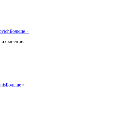
ovich
Больше »
 их мнение.
nis
Больше »