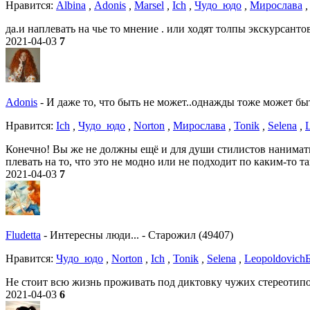
Нравитcя:
Albina
,
Adonis
,
Marsel
,
Ich
,
Чудо_юдо
,
Мирослава
да.и наплевать на чье то мнение . или ходят толпы экскурсант
2021-04-03
7
Adonis
-
И даже то, что быть не может..однажды тоже может бы
Нравитcя:
Ich
,
Чудо_юдо
,
Norton
,
Мирослава
,
Tonik
,
Selena
,
Конечно! Вы же не должны ещё и для души стилистов нанимать
плевать на то, что это не модно или не подходит по каким-то 
2021-04-03
7
Fludetta
-
Интересны люди...
-
Старожил (49407)
Нравитcя:
Чудо_юдо
,
Norton
,
Ich
,
Tonik
,
Selena
,
Leopoldovich
Не стоит всю жизнь проживать под диктовку чужих стереотипо
2021-04-03
6