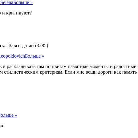
,
Selena
Больше »
ов и критикуют?
ть.
-
Завсегдатай (3285)
Leopoldovich
Больше »
 и раскладывать там по цветам памятные моменты и радостные э
там стилистическим критериям. Если мне вещи дороги как память 
Больше »
в.