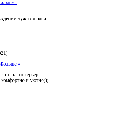
Больше »
аждении чужих людей..
321)
s
Больше »
евать на интерьер,
а комфортно и уютно)))