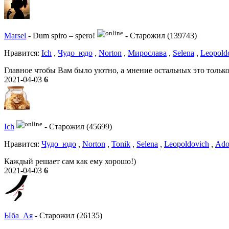
Marsel
-
Dum spiro – spero!
-
Старожил (139743)
Нравитcя:
Ich
,
Чудо_юдо
,
Norton
,
Мирослава
,
Selena
,
Leopold
Главное чтобы Вам было уютно, а мнение остальных это только
2021-04-03
6
Ich
-
Старожил (45699)
Нравитcя:
Чудо_юдо
,
Norton
,
Tonik
,
Selena
,
Leopoldovich
,
Ado
Каждый решает сам как ему хорошо!)
2021-04-03
6
Ыба_Ая
-
Старожил (26135)