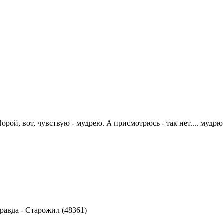
рой, вот, чувствую - мудрею. А присмотрюсь - так нет.... мудрю
правда
-
Старожил (48361)