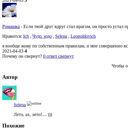
2021-04-03
5
Ромашка
-
Если твой друг вдруг стал врагом, он просто устал п
Нравитcя:
Ich
,
Чудо_юдо
,
Selena
,
Leopoldovich
я вообще живу по собственным правилам, и мне совершенно все
2021-04-03
4
Почему он свернут?
0
ответ свернут
Чтобы о
Автор
Selena
Лето, ах, лето!.... )))
Похожие