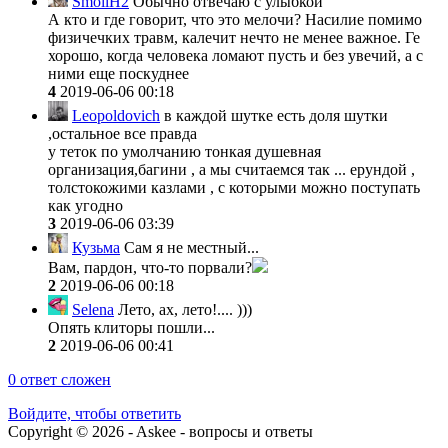
SmollH2
Обычно отвечаю с улыбкой
А кто и где говорит, что это мелочи? Насилие помимо
физичечких травм, калечит нечто не менее важное. Ге
хорошо, когда человека ломают пусть и без увечий, а с
ними еще поскуднее
4
2019-06-06 00:18
Leopoldovich
в каждой шутке есть доля шутки
,остальное все правда
у теток по умолчанию тонкая душевная
организация,багини , а мы считаемся так ... ерундой ,
толстокожими казлами , с которыми можно поступать
как угодно
3
2019-06-06 03:39
Кузьма
Сам я не местный...
Вам, пардон, что-то порвали?
2
2019-06-06 00:18
Selena
Лето, ах, лето!.... )))
Опять клиторы пошли...
2
2019-06-06 00:41
0
ответ сложен
Войдите, чтобы ответить
Copyright © 2026 - Askee - вопросы и ответы