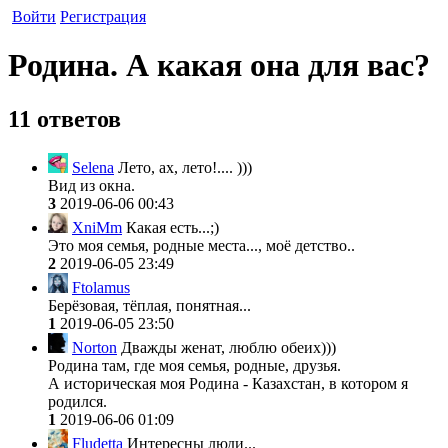
Войти
Регистрация
Родина. А какая она для вас?
11 ответов
Selena
Лето, ах, лето!.... )))
Вид из окна.
3
2019-06-06 00:43
XniMm
Какая есть...;)
Это моя семья, родные места..., моё детство..
2
2019-06-05 23:49
Ftolamus
Берёзовая, тёплая, понятная...
1
2019-06-05 23:50
Norton
Дважды женат, люблю обеих)))
Родина там, где моя семья, родные, друзья.
А историческая моя Родина - Казахстан, в котором я
родился.
1
2019-06-06 01:09
Fludetta
Интересны люди...