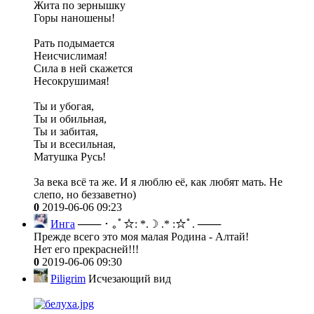
Жита по зернышку
Горы наношены!
Рать подымается
Неисчислимая!
Сила в ней скажется
Несокрушимая!
Ты и убогая,
Ты и обильная,
Ты и забитая,
Ты и всесильная,
Матушка Русь!
За века всё та же. И я люблю её, как любят мать. Не
слепо, но беззаветно)
0
2019-06-06 09:23
Инга
─── ･ ｡ﾟ☆: *.☽ .* :☆ﾟ. ───
Прежде всего это моя малая Родина - Алтай!
Нет его прекрасней!!!
0
2019-06-06 09:30
Piligrim
Исчезающий вид