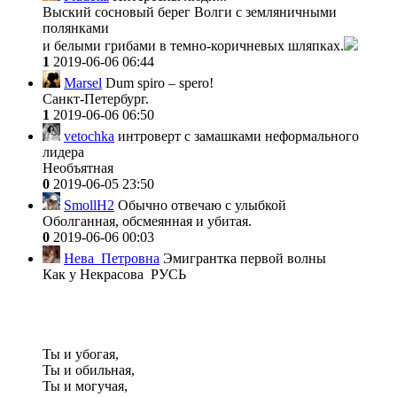
Выский сосновый берег Волги с земляничными
полянками
и белыми грибами в темно-коричневых шляпках.
1
2019-06-06 06:44
Marsel
Dum spiro – spero!
Санкт-Петербург.
1
2019-06-06 06:50
vetochka
интроверт с замашками неформального
лидера
Необъятная
0
2019-06-05 23:50
SmollH2
Обычно отвечаю с улыбкой
Оболганная, обсмеянная и убитая.
0
2019-06-06 00:03
Нева_Петровна
Эмигрантка первой волны
Как у Некрасова РУСЬ
Ты и убогая,
Ты и обильная,
Ты и могучая,