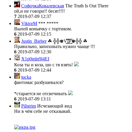
СофочкаКовалевская
The Truth Is Out There
ой,и не говори!! бесят!!!!
7
2019-07-09 12:37
ViktorM
*** *****
Выпей коньячку с тортиком.
6
2019-07-09 12:15
Justin_Bieber
☘ ╬╬♚V͇̿I͇̿P͇̿♚╬╬ ☘
Правильно, запихивать нужно чааще !!!
6
2019-07-09 12:30
X1p0mln9l4EI
Коза ты и коза, шо с тя взять!
6
2019-07-09 12:44
tucka
фантомас разбушевался?
*старается не отсвечивать
6
2019-07-09 13:11
Piligrim
Исчезающий вид
Ни в чём себе не отказывай.