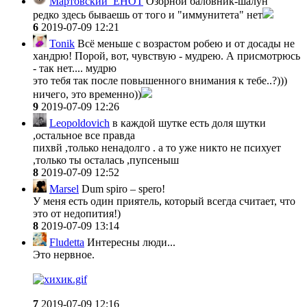
Мартовский_ЕНОТ
Озорной баловник-шалун
редко здесь бываешь от того и "иммунитета" нет
6
2019-07-09 12:21
Tonik
Всё меньше с возрастом робею и от досады не
хандрю! Порой, вот, чувствую - мудрею. А присмотрюсь
- так нет.... мудрю
это тебя так после повышенного внимания к тебе..?)))
ничего, это временно))
9
2019-07-09 12:26
Leopoldovich
в каждой шутке есть доля шутки
,остальное все правда
пихвй ,только ненадолго . а то уже никто не психует
,только ты осталась ,пупсеныш
8
2019-07-09 12:52
Marsel
Dum spiro – spero!
У меня есть один приятель, который всегда считает, что
это от недопития!)
8
2019-07-09 13:14
Fludetta
Интересны люди...
Это нервное.
7
2019-07-09 12:16