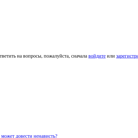
тветить на вопросы, пожалуйста, сначала
войдите
или
зарегистр
о может довести ненависть?