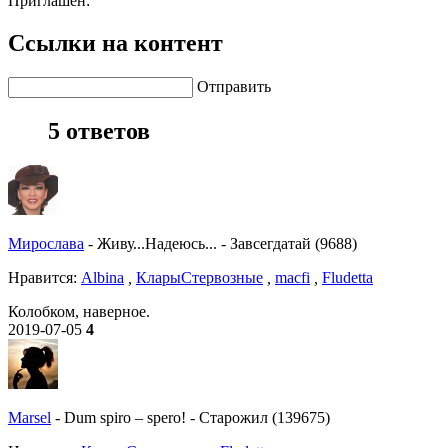
Приглашен:
Ссылки на контент
Отправить
5 ответов
Мирослава
-
Живу...Надеюсь...
-
Завсегдатай (9688)
Нравитcя:
Albina
,
КларыСтервозные
,
macfi
,
Fludetta
Колобком, наверное.
2019-07-05
4
Marsel
-
Dum spiro – spero!
-
Старожил (139675)