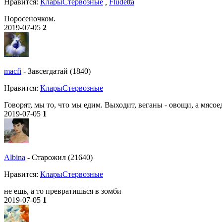
Нравитcя:
КларыСтервозные
,
Fludetta
Поросеночком.
2019-07-05
2
macfi
-
Завсегдатай (1840)
Нравитcя:
КларыСтервозные
Говорят, мы то, что мы едим. Выходит, веганы - овощи, а мясое
2019-07-05
1
Albina
-
Старожил (21640)
Нравитcя:
КларыСтервозные
не ешь, а то превратишься в зомби
2019-07-05
1