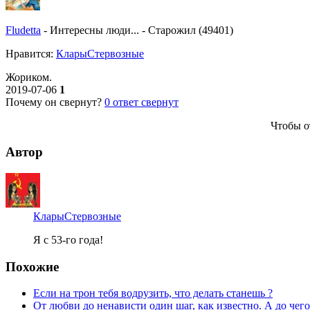
Fludetta
-
Интересны люди...
-
Старожил (49401)
Нравитcя:
КларыСтервозные
Жориком.
2019-07-06
1
Почему он свернут?
0
ответ свернут
Чтобы о
Автор
КларыСтервозные
Я с 53-го года!
Похожие
Если на трон тебя водрузить, что делать станешь ?
От любви до ненависти один шаг, как известно. А до чег