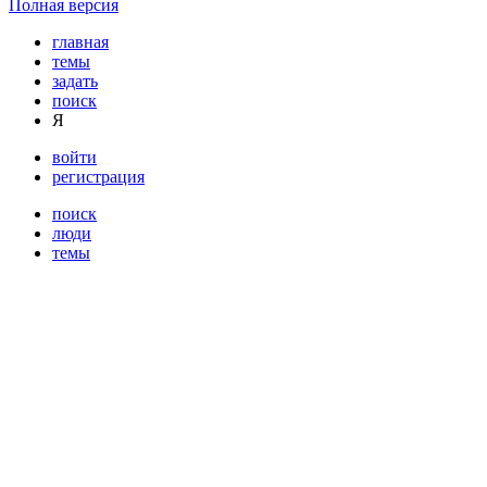
Полная версия
главная
темы
задать
поиск
Я
войти
регистрация
поиск
люди
темы