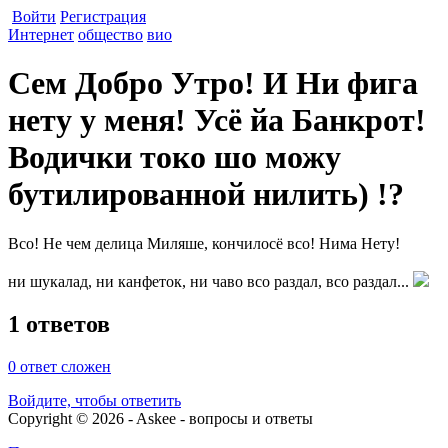
Войти
Регистрация
Интернет
общество
вио
Сем Добро Утро! И Ни фига
нету у меня! Усё йа Банкрот!
Водички токо шо можу
бутилированной нилить) !?
Всо! Не чем делица Миляше, кончилосё всо! Нима Нету!
ни шукалад, ни канфеток, ни чаво всо раздал, всо раздал...
1 ответов
0
ответ сложен
Войдите, чтобы ответить
Copyright © 2026 - Askee - вопросы и ответы