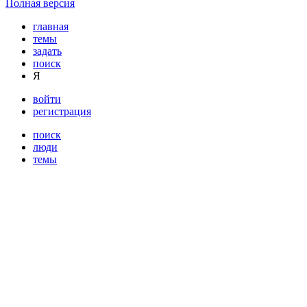
Полная версия
главная
темы
задать
поиск
Я
войти
регистрация
поиск
люди
темы