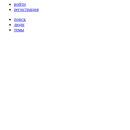
войти
регистрация
поиск
люди
темы