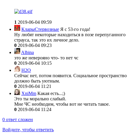
1
2019-06-04 09:59
КларыСтервозные
Я с 53-го года!
Ну любят некоторые находиться в позе перепуганного
страуса, так это их личное дело.
0
2019-06-04 09:23
Albina
это же неверояно что- то нет чс
0
2019-06-04 10:15
H2O
Сейчас нет, потом появится. Социальное пространство
должно быть уютным.
0
2019-06-04 11:21
XniMm
Какая есть...;)
Это ты морально слабый.
Мне ЧС необходим, чтобы вот не читать такое.
0
2019-06-04 11:24
0
ответ сложен
Войдите, чтобы ответить