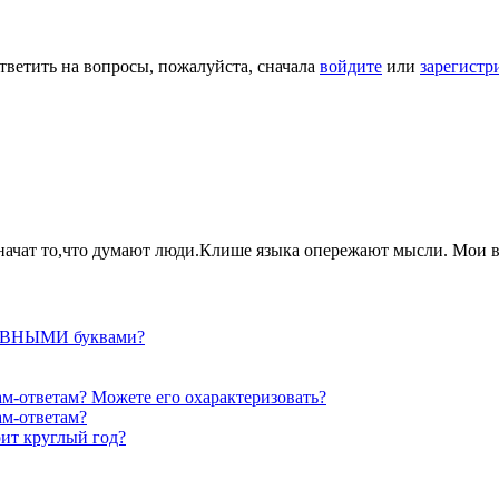
тветить на вопросы, пожалуйста, сначала
войдите
или
зарегистр
ачат то,что думают люди.Клише языка опережают мысли. Мои в
ГЛАВНЫМИ буквами?
сам-ответам? Можете его охарактеризовать?
ам-ответам?
оит круглый год?