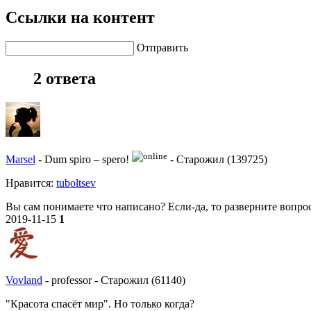
Ссылки на контент
Отправить
2 ответа
Marsel
-
Dum spiro – spero!
-
Старожил (139725)
Нравитcя:
tuboltsev
Вы сам понимаете что написано? Если-да, то разверните вопрос
2019-11-15
1
Vovland
-
professor
-
Старожил (61140)
"Красота спасёт мир". Но только когда?