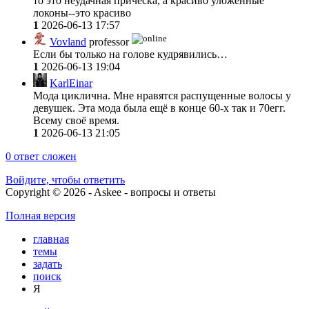
то это неудачная причёска, а красиво уложенные
локоны--это красиво
1
2026-06-13 17:57
Vovland
professor
Если бы только на голове кудрявились…
1
2026-06-13 19:04
KarlEinar
Мода циклична. Мне нравятся распущенные волосы у
девушек. Эта мода была ещё в конце 60-х так и 70егг.
Всему своё время.
1
2026-06-13 21:05
0
ответ сложен
Войдите, чтобы ответить
Copyright © 2026 - Askee - вопросы и ответы
Полная версия
главная
темы
задать
поиск
Я