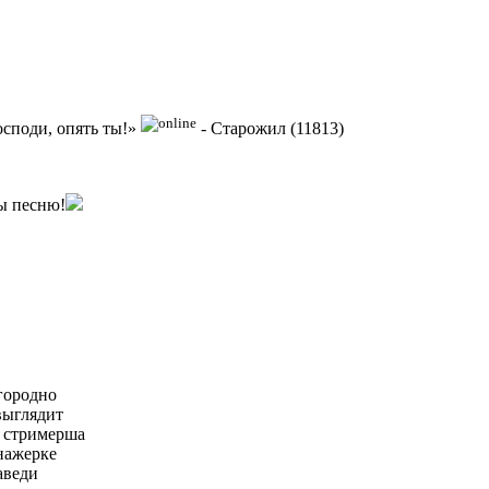
.
осподи, опять ты!»
-
Старожил (11813)
мы песню!
агородно
выглядит
ь стримерша
нажерке
аведи