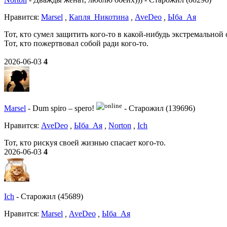
Нравитcя:
Marsel
,
Капля_Никотина
,
AveDeo
,
Ыба_Ая
Тот, кто сумел защитить кого-то в какой-нибудь экстремальной
Тот, кто пожертвовал собой ради кого-то.
2026-06-03
4
Marsel
-
Dum spiro – spero!
-
Старожил (139696)
Нравитcя:
AveDeo
,
Ыба_Ая
,
Norton
,
Ich
Тот, кто рискуя своей жизнью спасает кого-то.
2026-06-03
4
Ich
-
Старожил (45689)
Нравитcя:
Marsel
,
AveDeo
,
Ыба_Ая