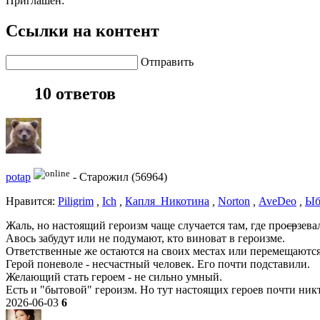
Приглашен:
Ссылки на контент
Отправить
10 ответов
potap
-
Старожил (56964)
Нравитcя:
Piligrim
,
Ich
,
Капля_Никотина
,
Norton
,
AveDeo
,
Ыб
Жаль, но настоящий героизм чаще случается там, где про
ср
зева
Авось забудут или не подумают, кто виноват в героизме.
Ответственные же остаются на своих местах или перемещаютс
Герой поневоле - несчастный человек. Его почти подставили.
Желающий стать героем - не сильно умный.
Есть и "бытовой" героизм. Но тут настоящих героев почти никт
2026-06-03
6