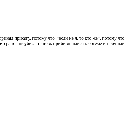
инял присягу, потому что, "если не я, то кто же", потому что,
 ветеранов шоубиза и вновь прибившимися к богеме и прочими