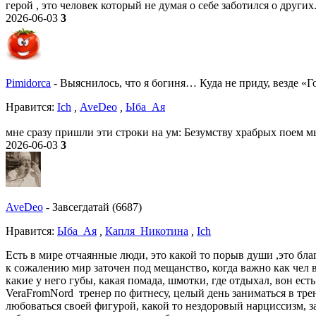
герой , это человек который не думая о себе заботился о других
2026-06-03
3
Pimidorca
-
Выяснилось, что я богиня… Куда не приду, везде «Г
Нравитcя:
Ich
,
AveDeo
,
Ыба_Ая
мне сразу пришли эти строки на ум: Безумству храбрых поем 
2026-06-03
3
AveDeo
-
Завсегдатай (6687)
Нравитcя:
Ыба_Ая
,
Капля_Никотина
,
Ich
Есть в мире отчаянные люди, это какой то порыв души ,это бл
к сожалению мир заточен под мещанство, когда важно как чел 
какие у него губы, какая помада, шмотки, где отдыхал, вон ест
VeraFromNord тренер по фитнесу, целый день заниматься в тре
любоваться своей фигурой, какой то нездоровый нарциссизм, з