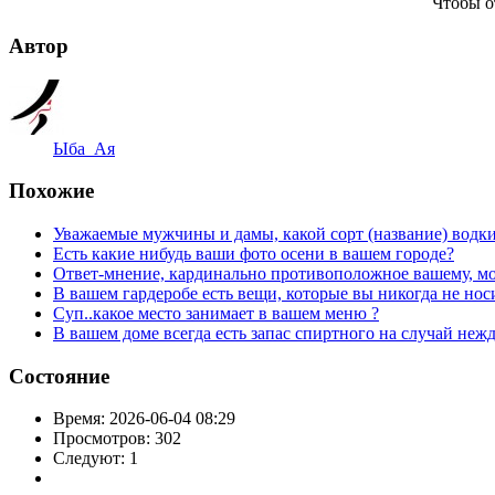
Чтобы о
Автор
Ыба_Ая
Похожие
Уважаемые мужчины и дамы, какой сорт (название) водки 
Есть какие нибудь ваши фото осени в вашем городе?
Ответ-мнение, кардинально противоположное вашему, мо
В вашем гардеробе есть вещи, которые вы никогда не нос
Суп..какое место занимает в вашем меню ?
В вашем доме всегда есть запас спиртного на случай неж
Состояние
Время:
2026-06-04 08:29
Просмотров:
302
Следуют:
1