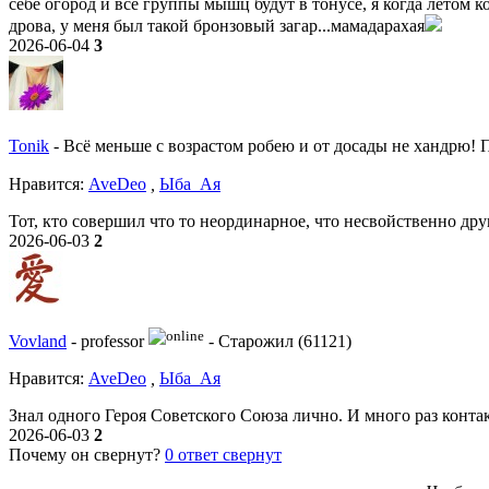
себе огород и все группы мышц будут в тонусе, я когда летом к
дрова, у меня был такой бронзовый загар...мамадарахая
2026-06-04
3
Tonik
-
Всё меньше с возрастом робею и от досады не хандрю! По
Нравитcя:
AveDeo
,
Ыба_Ая
Тот, кто совершил что то неординарное, что несвойственно д
2026-06-03
2
Vovland
-
professor
-
Старожил (61121)
Нравитcя:
AveDeo
,
Ыба_Ая
Знал одного Героя Советского Союза лично. И много раз конт
2026-06-03
2
Почему он свернут?
0
ответ свернут