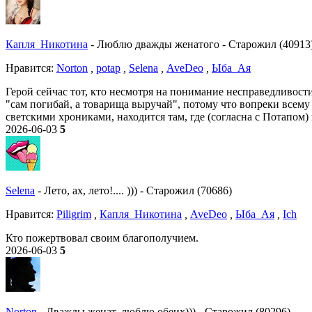
Капля_Никотина
-
Люблю дважды женатого
-
Старожил (40913
Нравитcя:
Norton
,
potap
,
Selena
,
AveDeo
,
Ыба_Ая
Герой сейчас тот, кто несмотря на понимание несправедливости 
"сам погибай, а товарища выручай", потому что вопреки всем
светскими хрониками, находится там, где (согласна с Потапом)
2026-06-03
5
Selena
-
Лето, ах, лето!.... )))
-
Старожил (70686)
Нравитcя:
Piligrim
,
Капля_Никотина
,
AveDeo
,
Ыба_Ая
,
Ich
Кто пожертвовал своим благополучием.
2026-06-03
5
Norton
-
Дважды женат, люблю обеих)))
-
Старожил (80296)