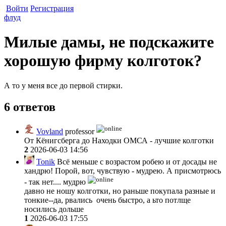
Войти
Регистрация
флуд
Милые дамы, не подскажите
хорошую фирму колготок?
А то у меня все до первой стирки.
6 ответов
Vovland
professor
От Кёнигсберга до Находки ОМСА - лучшие колготки
2
2026-06-03 14:56
Tonik
Всё меньше с возрастом робею и от досады не
хандрю! Порой, вот, чувствую - мудрею. А присмотрюсь
- так нет.... мудрю
давно не ношу колготки, но раньше покупала разные и
тонкие--да, рвались очень быстро, а ьто потлще
носились дольше
1
2026-06-03 17:55