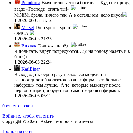
Pimidorca
Выяснилось, что я богиня… Куда не приду,
везде «Господи, опять ты!»
MiNiMi брала, ничего так. А в остальном ,дело вкуса
1
2026-06-03 18:12
Marsel
Dum spiro – spero!
ОМСА
1
2026-06-03 21:25
Виквак
Только- вперёд!
Я почитать, вдруг потребуются…))) на голову надеть и в
банк))
1
2026-06-03 22:24
KarlEinar
Выход один: бери сразу несколько моделей и
разновидностей колготок разных фирм. Чем больше
наберешь, тем лучше. А те, которые выживут после
первой стирки, и будут той самой хорошей фирмой.
1
2026-06-06 06:11
0
ответ сложен
Войдите, чтобы ответить
Copyright © 2026 - Askee - вопросы и ответы
Полная версия