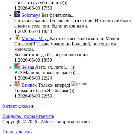
сны--это сугубо личное)))
1
2026-06-03 17:53
Solomeya
Без фанатизма....
Снились, давно. Теперь нет этих снов. И то они не были
снами о теле, они были духовными.
1
2026-06-03 18:43
Микки_Маус
Катитесь все колбаской по Малой
Спасской! Также можно по Большой, но тогда уж
колбасой.
Бывают иногда без персонализации.
1
2026-06-03 18:59
Selena
Лето, ах, лето!.... )))
Всё Маринка покоя не дает?))
1
2026-06-03 22:24
Виквак
Только- вперёд!
Только их братьЯ с битами)))
1
2026-06-03 22:53
0
ответ сложен
Войдите, чтобы ответить
Copyright © 2026 - Askee - вопросы и ответы
Полная версия