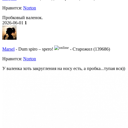
Нравитcя:
Norton
Пробковый валенок.
2026-06-01
1
Marsel
-
Dum spiro – spero!
-
Старожил (139686)
Нравитcя:
Norton
У валенка хоть закругления на носу есть, а пробка...тупая вся))