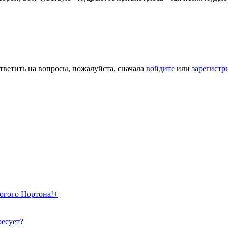
тветить на вопросы, пожалуйста, сначала
войдите
или
зарегистр
рогого Нортона!+
ресует?