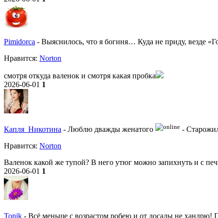
Pimidorca
-
Выяснилось, что я богиня… Куда не приду, везде «Г
Нравитcя:
Norton
смотря откуда валенок и смотря какая пробка
2026-06-01
1
Капля_Никотина
-
Люблю дважды женатого
-
Старожил
Нравитcя:
Norton
Валенок какой же тупой? В него утюг можно запихнуть и с печ
2026-06-01
1
Tonik
-
Всё меньше с возрастом робею и от досады не хандрю! По