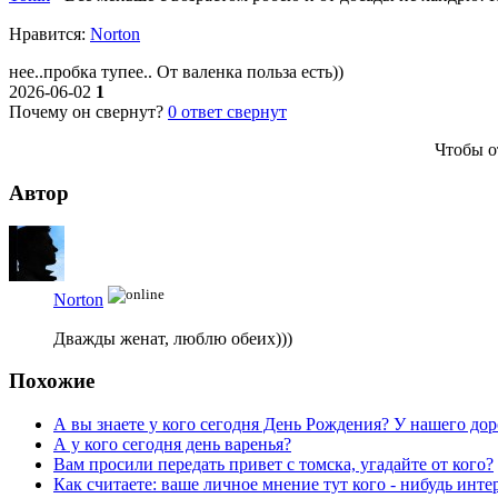
Нравитcя:
Norton
нее..пробка тупее.. От валенка польза есть))
2026-06-02
1
Почему он свернут?
0
ответ свернут
Чтобы о
Автор
Norton
Дважды женат, люблю обеих)))
Похожие
А вы знаете у кого сегодня День Рождения? У нашего до
А у кого сегодня день варенья?
Вам просили передать привет с томска, угадайте от кого?
Как считаете: ваше личное мнение тут кого - нибудь инте