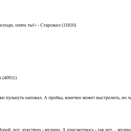
осподи, опять ты!»
-
Старожил (11810)
 (40911)
ки пульнуть наповал. А пробка, конечно может выстрелить, но ч
рой, вот, чувствую - мудрею. А присмотрюсь - так нет.... мудрю