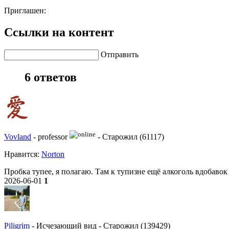
Приглашен:
Ссылки на контент
Отправить
6 ответов
Vovland
-
professor
-
Старожил (61117)
Нравитcя:
Norton
Пробка тупее, я полагаю. Там к тупизне ещё алкоголь вдобавок
2026-06-01
1
Piligrim
-
Исчезающий вид
-
Старожил (139429)