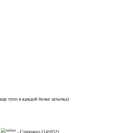
аще тупо в каждой бочке затычка)
-
Старожил (141652)