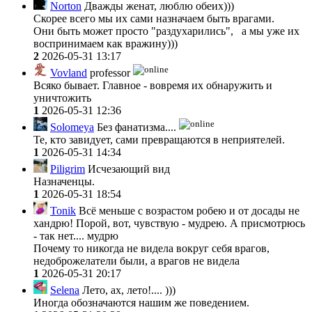
Norton
Дважды женат, люблю обеих)))
Скорее всего мы их сами назначаем быть врагами.
Они быть может просто "раздухарились", а мы уже их
воспринимаем как вражину)))
2
2026-05-31 13:17
Vovland
professor
Всяко бывает. Главное - вовремя их обнаружить и
уничтожить
1
2026-05-31 12:36
Solomeya
Без фанатизма....
Те, кто завидует, сами превращаются в неприятелей.
1
2026-05-31 14:34
Piligrim
Исчезающий вид
Назначенцы.
1
2026-05-31 18:54
Tonik
Всё меньше с возрастом робею и от досады не
хандрю! Порой, вот, чувствую - мудрею. А присмотрюсь
- так нет.... мудрю
Почему то никогда не видела вокруг себя врагов,
недоброжелатели были, а врагов не видела
1
2026-05-31 20:17
Selena
Лето, ах, лето!.... )))
Иногда обозначаются нашим же поведением.