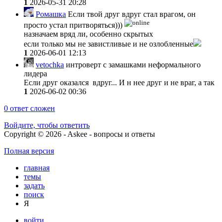
1
2026-05-31 20:28
Ромашка
Если твой друг вдруг стал врагом, он
просто устал притворяться)))
назначаем вряд ли, особенно скрытых
если только мы не завистливые и не озлобленные
1
2026-06-01 12:13
vetochka
интроверт с замашками неформального
лидера
Если друг оказался вдруг... И н нее друг и не враг, а так
1
2026-06-02 00:36
0
ответ сложен
Войдите, чтобы ответить
Copyright © 2026 - Askee - вопросы и ответы
Полная версия
главная
темы
задать
поиск
Я
войти