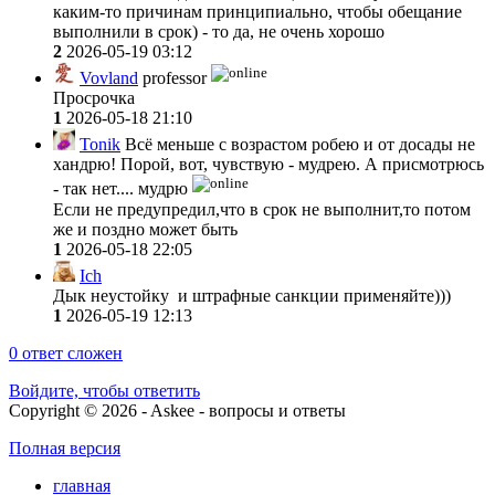
каким-то причинам принципиально, чтобы обещание
выполнили в срок) - то да, не очень хорошо
2
2026-05-19 03:12
Vovland
professor
Просрочка
1
2026-05-18 21:10
Tonik
Всё меньше с возрастом робею и от досады не
хандрю! Порой, вот, чувствую - мудрею. А присмотрюсь
- так нет.... мудрю
Если не предупредил,что в срок не выполнит,то потом
же и поздно может быть
1
2026-05-18 22:05
Ich
Дык неустойку и штрафные санкции применяйте)))
1
2026-05-19 12:13
0
ответ сложен
Войдите, чтобы ответить
Copyright © 2026 - Askee - вопросы и ответы
Полная версия
главная