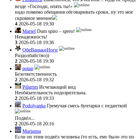
везде «Господи, опять ты!»
надо помимо обещания обговаривать сроки, ну это мое
скромное мнение
4
2026-05-18 19:30
Marsel
Dum spiro – spero!
Ненадежность!
3
2026-05-18 19:36
ОбеВанькиНоги
Раздолбайство))
2
2026-05-18 19:30
potap
Безответственность
2
2026-05-18 19:32
Piligrim
Исчезающий вид
Необязательность подозрительна.
2
2026-05-18 19:33
Podolyanka
Гремучая смесь бунтарки с педанткой
Подвёл...
2
2026-05-18 20:16
Marianna
Если он этим подвёл человека (то есть, ему было это по