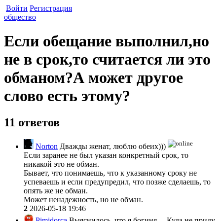
Войти
Регистрация
общество
Если обещание выполнил,но
не в срок,то считается ли это
обманом?А может другое
слово есть этому?
11 ответов
Norton
Дважды женат, люблю обеих)))
Если заранее не был указан конкретный срок, то
никакой это не обман.
Бывает, что понимаешь, что к указанному сроку не
успеваешь и если предупредил, что позже сделаешь, то
опять же не обман.
Может ненадежность, но не обман.
2
2026-05-18 19:46
Pimidorca
Выяснилось, что я богиня… Куда не приду,