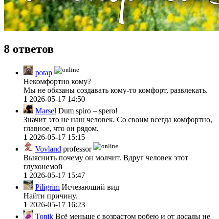
8 ответов
potap
Некомфортно кому?
Мы не обязаны создавать кому-то комфорт, развлекать.
1
2026-05-17 14:50
Marsel
Dum spiro – spero!
Значит это не наш человек. Со своим всегда комфортно,
главное, что он рядом.
1
2026-05-17 15:15
Vovland
professor
Выяснить почему он молчит. Вдруг человек этот
глухонемой
1
2026-05-17 15:47
Piligrim
Исчезающий вид
Найти причину.
1
2026-05-17 16:23
Tonik
Всё меньше с возрастом робею и от досады не