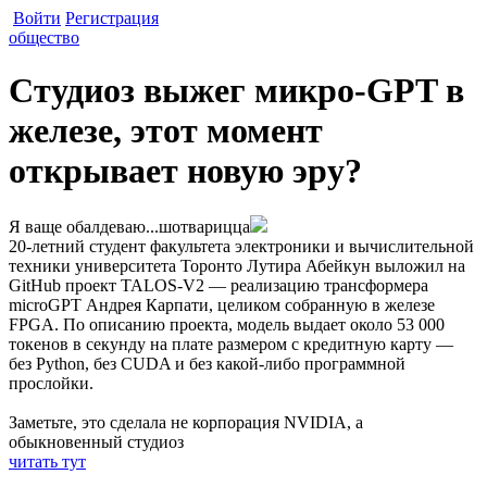
Войти
Регистрация
общество
Студиоз выжег микро-GPT в
железе, этот момент
открывает новую эру?
Я ваще обалдеваю...шотварицца
20-летний студент факультета электроники и вычислительной
техники университета Торонто Лутира Абейкун выложил на
GitHub проект TALOS-V2 — реализацию трансформера
microGPT Андрея Карпати, целиком собранную в железе
FPGA. По описанию проекта, модель выдает около 53 000
токенов в секунду на плате размером с кредитную карту —
без Python, без CUDA и без какой-либо программной
прослойки.
Заметьте, это сделала не корпорация NVIDIA, а
обыкновенный студиоз
читать тут