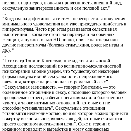
половых партнеров, включая привязанность, внешний вид,
сексуальную заинтересованность и сам половой акт."
...
"Когда ваша дофаминовая система перегорает для получения
минимального удовольствия вам уже приходится прибегать к
гиперстимулам. Часто при этом развивается селективная
импотенция – когда не стоит на партнера и на обычных
женщин, а нужно только HD порно, новые партнеры или
другие гиперстимулы (болевая стимуляция, ролевые игры и
др.). "
...
"Психиатр Тонино Кантелми, президент итальянской
Ассоциации исследований по когнитивно-межличностной
психотерапии вполне уверен, что “существуют некоторые
формы импульсивной сексуальности, непреодолимого
влечения, которое нацелено на экстремальный секс”.
“Сексуальная зависимость, — говорит Кантелми, — это
болезненное отношение к сексу, с помощью которого человек
преодолевает стресс, избегает негативных или болезненных
чувств, а также интимных отношений, которые он не
способен устанавливать”. Сексуальные отношения
“становятся необходимостью, во имя которой можно принести
в жертву все остальное, включая людей, которые считаются
просто средством достижения цели”. Секс и героин с
кокаином приводит к выработке в мозгу одинаковых