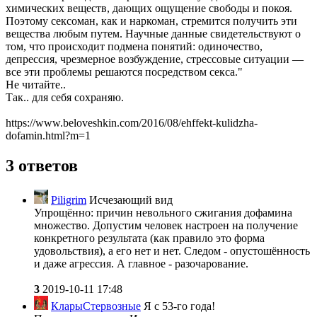
химических веществ, дающих ощущение свободы и покоя.
Поэтому сексоман, как и наркоман, стремится получить эти
вещества любым путем. Научные данные свидетельствуют о
том, что происходит подмена понятий: одиночество,
депрессия, чрезмерное возбуждение, стрессовые ситуации —
все эти проблемы решаются посредством секса."
Не читайте..
Так.. для себя сохраняю.
https://www.beloveshkin.com/2016/08/ehffekt-kulidzha-
dofamin.html?m=1
3 ответов
Piligrim
Исчезающий вид
Упрощённо: причин невольного сжигания дофамина
множество. Допустим человек настроен на получение
конкретного результата (как правило это форма
удовольствия), а его нет и нет. Следом - опустошённость
и даже агрессия. А главное - разочарование.
3
2019-10-11 17:48
КларыСтервозные
Я с 53-го года!