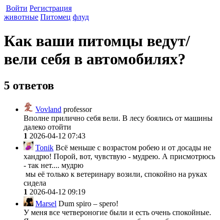
Войти
Регистрация
животные
Питомец
флуд
Как ваши питомцы ведут/
вели себя в автомобилях?
5 ответов
Vovland
professor
Вполне прилично себя вели. В лесу боялись от машины
далеко отойти
1
2026-04-12 07:43
Tonik
Всё меньше с возрастом робею и от досады не
хандрю! Порой, вот, чувствую - мудрею. А присмотрюсь
- так нет.... мудрю
мы её только к ветеринару возили, спокойно на руках
сидела
1
2026-04-12 09:19
Marsel
Dum spiro – spero!
У меня все четвероногие были и есть очень спокойные.