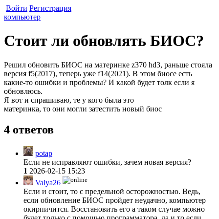
Войти
Регистрация
компьютер
Стоит ли обновлять БИОС?
Решил обновить БИОС на материнке z370 hd3, раньше стояла
версия f5(2017), теперь уже f14(2021). В этом биосе есть
какие-то ошибки и проблемы? И какой будет толк если я
обновлюсь.
Я вот и спрашиваю, те у кого была это
материнка, то они могли затестить новый биос
4 ответов
potap
Если не исправляют ошибки, зачем новая версия?
1
2026-02-15 15:23
Valya26
Если и стоит, то с предельной осторожностью. Ведь,
если обновление БИОС пройдет неудачно, компьютер
окирпичится. Восстановить его а таком случае можно
будет только с помощью программатора, да и то если