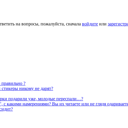
тветить на вопросы, пожалуйста, сначала
войдите
или
зарегистр
о правильно ?
 стикеры никому не дарят?
дарки подарили уже, молодые переспали…?
", с какими намерениями? Вы их читаете или не глядя одаривает
 сидит?