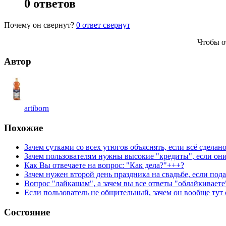
0 ответов
Почему он свернут?
0
ответ свернут
Чтобы о
Автор
artiborn
Похожие
Зачем сутками со всех утюгов объяснять, если всё сделан
Зачем пользователям нужны высокие "кредиты", если они
Как Вы отвечаете на вопрос: "Как дела?"+++?
Зачем нужен второй день праздника на свадьбе, если по
Вопрос "лайкашам", а зачем вы все ответы "облайкиваете
Если пользователь не общительный, зачем он вообще тут
Состояние