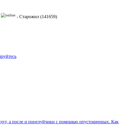
-
Старожил (141659)
ируйтесь
будут, а после и поцелуйчики с помощью опустощенных. Как