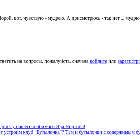
рой, вот, чувствую - мудрею. А присмотрюсь - так нет.... мудрю
тветить на вопросы, пожалуйста, сначала
войдите
или
зарегистр
здник у нашего любимого Эда Нортона!
ожет устроим клуб "Бутылочка"? Там и бутылочки с содержимым 