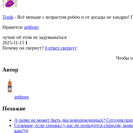
Tonik
-
Всё меньше с возрастом робею и от досады не хандрю! По
Нравитcя:
artiborn
лучше об этом не задумываться
2025-11-15
1
Почему он свернут?
0
ответ свернут
Чтобы о
Автор
artiborn
Похожие
А разве не может быть два новорожденных? Сегодня пра
Сельчане, если сеновал у нас не пользуется спросом, м
вам?)))