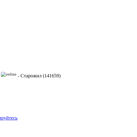
-
Старожил (141659)
ируйтесь