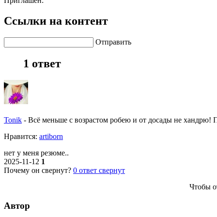
Приглашен:
Ссылки на контент
Отправить
1 ответ
Tonik
-
Всё меньше с возрастом робею и от досады не хандрю! По
Нравитcя:
artiborn
нет у меня резюме..
2025-11-12
1
Почему он свернут?
0
ответ свернут
Чтобы о
Автор