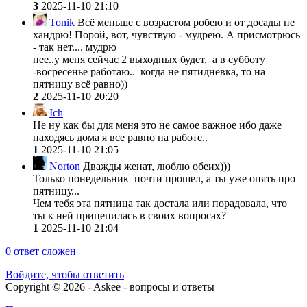
3
2025-11-10 21:10
Tonik
Всё меньше с возрастом робею и от досады не
хандрю! Порой, вот, чувствую - мудрею. А присмотрюсь
- так нет.... мудрю
нее..у меня сейчас 2 выходных будет, а в субботу
-восресенье работаю.. когда не пятидневка, то на
пятницу всё равно))
2
2025-11-10 20:20
Ich
Не ну как бы для меня это не самое важное ибо даже
находясь дома я все равно на работе..
1
2025-11-10 21:05
Norton
Дважды женат, люблю обеих)))
Только понедельник почти прошел, а ты уже опять про
пятницу...
Чем тебя эта пятница так достала или порадовала, что
ты к ней прицепилась в своих вопросах?
1
2025-11-10 21:04
0
ответ сложен
Войдите, чтобы ответить
Copyright © 2026 - Askee - вопросы и ответы