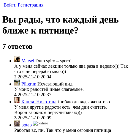
Войти
Регистрация
Вы рады, что каждый день
ближе к пятнице?
7 ответов
Marsel
Dum spiro – spero!
А у меня сейчас лекции только два раза в неделю))) Так
что я не перерабатываю))
2
2025-11-10 20:04
Piligrim
Исчезающий вид
У моих радостей иные слагаемые.
4
2025-11-10 20:37
Капля_Никотина
Люблю дважды женатого
У меня другие радости есть, чем дни считать.
Ворон за окном пересчитываю)))
3
2025-11-10 20:09
potap
Работал вс, пн. Так что у меня сегодня пятница