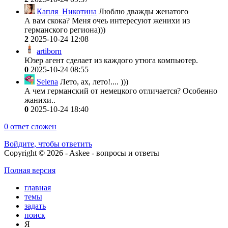
Капля_Никотина
Люблю дважды женатого
А вам скока? Меня очеь интересуют женихи из
германского региона)))
2
2025-10-24 12:08
artiborn
Юзер агент сделает из каждого утюга компьютер.
0
2025-10-24 08:55
Selena
Лето, ах, лето!.... )))
А чем германский от немецкого отличается? Особенно
жанихи..
0
2025-10-24 18:40
0
ответ сложен
Войдите, чтобы ответить
Copyright © 2026 - Askee - вопросы и ответы
Полная версия
главная
темы
задать
поиск
Я