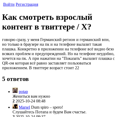
Войти
Регистрация
Как смотреть взрослый
контент в твиттере / X?
говорю сразу, у меня Германский регион и германский впн,
но только в браузере на пк и на телефоне вылазит такая
плашка. Конкретно в приложении на телефоне всё видно безо
всяких проблем и предупреждений. Но на телефоне неудобно,
хочется на пк. А при нажатии на "Показать" вылазит плашка с
QR-ом которая всё равно заставляет пользоваться
приложением. В твиттере возраст стоит 22
5 ответов
potap
Жениться вам нужно
2
2025-10-24 08:48
Marsel
Dum spiro – spero!
Слушайтесь Потапа и будем Вам счастье.
2
2025-10-24 09:37