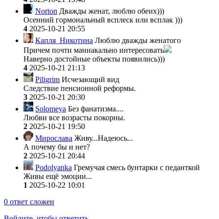
Norton
Дважды женат, люблю обеих)))
Осенний гормональный всплеск или всплак )))
4
2025-10-21 20:55
Капля_Никотина
Люблю дважды женатого
Причем почти маниакально интересовать
Наверно достойные объекты появились)))
4
2025-10-21 21:13
Piligrim
Исчезающий вид
Следствие пенсионной реформы.
3
2025-10-21 20:30
Solomeya
Без фанатизма....
Любви все возрасты покорны.
2
2025-10-21 19:50
Мирослава
Живу...Надеюсь...
А почему бы и нет?
2
2025-10-21 20:44
Podolyanka
Гремучая смесь бунтарки с педанткой
Живы ещё эмоции...
1
2025-10-22 10:01
0
ответ сложен
Войдите, чтобы ответить