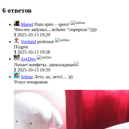
6 ответов
Marsel
Dum spiro – spero!
Что-то задумал....ждите "сюрприза"!))))
5
2025-10-13 19:29
Vovland
professor
Подрос
3
2025-10-13 19:28
AveDeo
Лопает конфеты...шикаладные
2
2025-10-13 19:59
Selena
Лето, ах, лето!.... )))
Уснул ненароком.