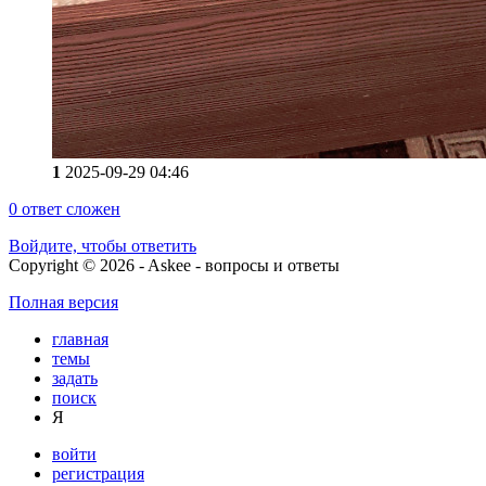
1
2025-09-29 04:46
0
ответ сложен
Войдите, чтобы ответить
Copyright © 2026 - Askee - вопросы и ответы
Полная версия
главная
темы
задать
поиск
Я
войти
регистрация