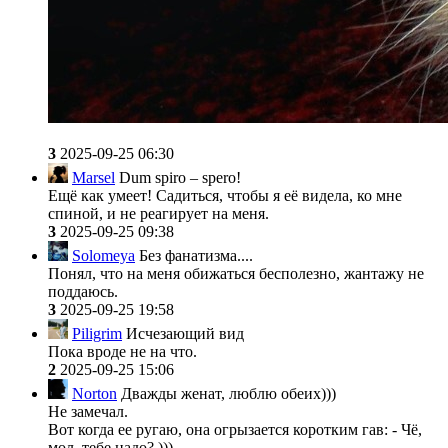
3
2025-09-25 06:30
Marsel
Dum spiro – spero!
Ещё как умеет! Садиться, чтобы я её видела, ко мне
спиной, и не реагирует на меня.
3
2025-09-25 09:38
Solomeya
Без фанатизма....
Понял, что на меня обижаться бесполезно, жантажу не
поддаюсь.
3
2025-09-25 19:58
Piligrim
Исчезающий вид
Пока вроде не на что.
2
2025-09-25 15:06
Norton
Дважды женат, люблю обеих)))
Не замечал.
Вот когда ее ругаю, она огрызается коротким гав: - Чё,
мол, тебе надо? )))