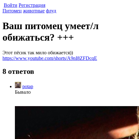
Войти
Регистрация
Питомец
животные
флуд
Ваш питомец умеет/л
обижаться? +++
Этот пёсик так мило обижается))
https://www.youtube.com/shorts/A9nI8ZFDcqE
8 ответов
potap
Бывало