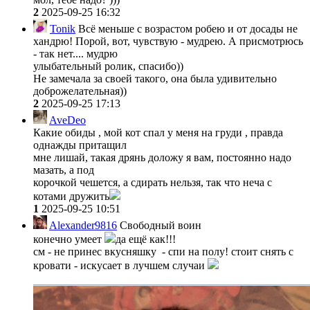
2
2025-09-25 16:32
Tonik
Всё меньше с возрастом робею и от досады не
хандрю! Порой, вот, чувствую - мудрею. А присмотрюсь
- так нет.... мудрю
улыбательный ролик, спасибо))
Не замечала за своей такого, она была удивительно
доброжелательная))
2
2025-09-25 17:13
AveDeo
Какие обиды , мой кот спал у меня на груди , правда
однажды притащил
мне лишай, такая дрянь доложу я вам, постоянно надо
мазать, а под
корочкой чешется, а сдирать нельзя, так что неча с
котами дружить
1
2025-09-25 10:51
Alexander9816
Свободный воин
конечно умеет
да ещё как!!!
см - не принес вкусняшку - спи на полу! стоит снять с
кровати - искусает в лучшем случаи