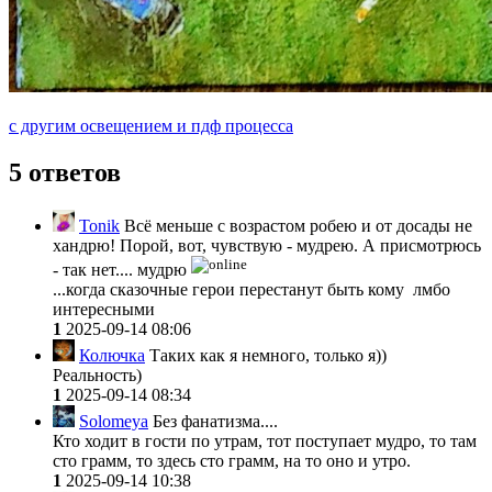
с другим освещением и пдф процесса
5 ответов
Tonik
Всё меньше с возрастом робею и от досады не
хандрю! Порой, вот, чувствую - мудрею. А присмотрюсь
- так нет.... мудрю
...когда сказочные герои перестанут быть кому лмбо
интересными
1
2025-09-14 08:06
Колючка
Таких как я немного, только я))
Реальность)
1
2025-09-14 08:34
Solomeya
Без фанатизма....
Кто ходит в гости по утрам, тот поступает мудро, то там
сто грамм, то здесь сто грамм, на то оно и утро.
1
2025-09-14 10:38