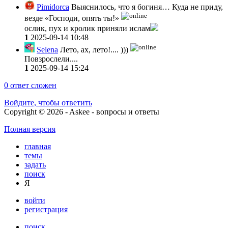
Pimidorca
Выяснилось, что я богиня… Куда не приду,
везде «Господи, опять ты!»
ослик, пух и кролик приняли ислам
1
2025-09-14 10:48
Selena
Лето, ах, лето!.... )))
Повзрослели....
1
2025-09-14 15:24
0
ответ сложен
Войдите, чтобы ответить
Copyright © 2026 - Askee - вопросы и ответы
Полная версия
главная
темы
задать
поиск
Я
войти
регистрация
поиск