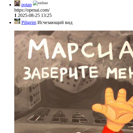
potap
https://openai.com/
1
2025-08-25 13:25
Piligrim
Исчезающий вид