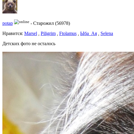
potap
-
Старожил (56978)
Нравитcя:
Marsel
,
Piligrim
,
Ftolamus
,
Ыба_Ая
,
Selena
Детских фото не осталось