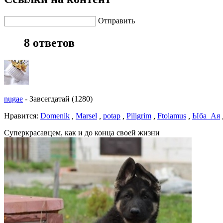
Отправить
8 ответов
nugae
-
Завсегдатай (1280)
Нравитcя:
Domenik
,
Marsel
,
potap
,
Piligrim
,
Ftolamus
,
Ыба_Ая
Суперкрасавцем, как и до конца своей жизни