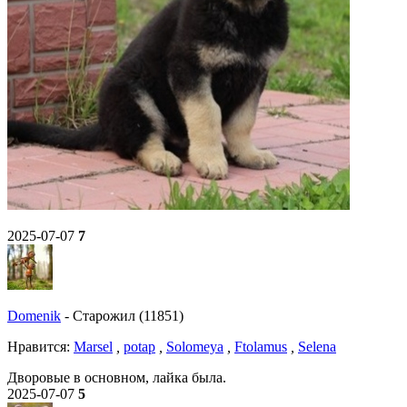
2025-07-07
7
Domenik
-
Старожил (11851)
Нравитcя:
Marsel
,
potap
,
Solomeya
,
Ftolamus
,
Selena
Дворовые в основном, лайка была.
2025-07-07
5