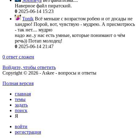
Solomeya
Без фанатизма....
Наверное файл пиратский.
0
2025-06-14 15:23
Tonik
Всё меньше с возрастом робею и от досады не
хандрю! Порой, вот, чувствую - мудрею. А присмотрюсь
- так нет.... мудрю
надо же..у нас есть умные, которые понимают о чём
речь)) Потап молодец!
0
2025-06-14 21:47
0
ответ сложен
Войдите, чтобы ответить
Copyright © 2026 - Askee - вопросы и ответы
Полная версия
главная
темы
задать
поиск
Я
войти
регистрация