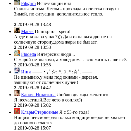
Piligrim
Исчезающий вид
Сплит-система. Летом - прохлада и очистка воздуха.
Зимой, по ситуации, дополнительное тепло.
2
2019-09-28 13:48
Marsel
Dum spiro – spero!
А где она жара у нас?))) Да и окна выходят не на
солнечную сторону,дома жары не бывает.
2
2019-09-28 13:53
Fludetta
Интересны люди...
С жарой не знакома, а холод дома - всю жизнь наше всё.
2
2019-09-28 13:55
Инга
─── ･ ｡ﾟ☆: *.☽ .* :☆ﾟ. ───
Не изнываю,у меня под окнами - деревья,
защищают от солнечных лучей!
2
2019-09-28 14:42
Капля_Никотина
Люблю дважды женатого
Я несчастный.Все лето в соплях))
2
2019-09-28 15:02
КларыСтервозные
Я с 53-го года!
Нищим пенсионерам только кондиционеров не хватает
до полного счастья.
1
2019-09-28 15:07