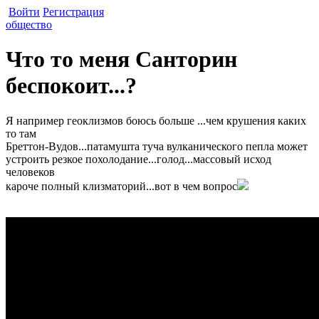
Войти
Регистрация
общество
Что то меня Санторин
беспокоит...?
Я например геоклизмов боюсь больше ...чем крушения каких
то там
Бреттон-Вудов...патамушта туча вулканического пепла может
устроить резкое похолодание...голод...массовый исход
человеков
кароче полный клизматорий...вот в чем вопрос