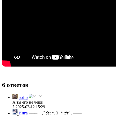
6 ответов
potap
А ты его не чеши
2
2025-02-12 15:29
Инга
─── ･ ｡ﾟ☆: *.☽ .* :☆ﾟ. ───