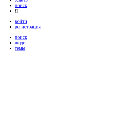
поиск
Я
войти
регистрация
поиск
люди
темы