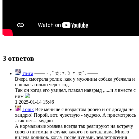
3 ответов
Инга
─── ･ ｡ﾟ☆: *.☽ .* :☆ﾟ. ───
Вчера смотрела ролик ,как у мужчины собака убежала и
нашлась только через год.
Так он когда его увидел, плакал навзрыд ,.....и я вместе с
ним
1
2025-01-14 15:46
Tonik
Всё меньше с возрастом робею и от досады не
хандрю! Порой, вот, чувствую - мудрею. А присмотрюсь
- так нет.... мудрю
А нормальные хозяева всегда так реагируют на встречу
своего питомца в случае какого то катаклизма.Много
видела роликов, когда после цунами, землетрясения