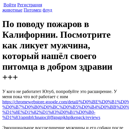
Войти
Регистрация
животные
Питомец
флуд
По поводу пожаров в
Калифорнии. Посмотрите
как ликует мужчина,
который нашёл своего
питомца в добром здравии
+++
У кого не работатет Ютуб, попробуйте это расширение. У
меня пока что всё работает с ним
https://chromewebstore.google.com/detail/%D0%BE%D0%
%D0%B7%D0%B0%D0%BC%D0%B5%D0%B4%D0%BB%D0%
%D1%8E%D1%82%D1%83%D0%B1%D0%B0-
%D1%83/apmbfchnaiociljffgngpjkhplkengck/reviews
Эмоциональное воссоединение мужчины и его собаки после