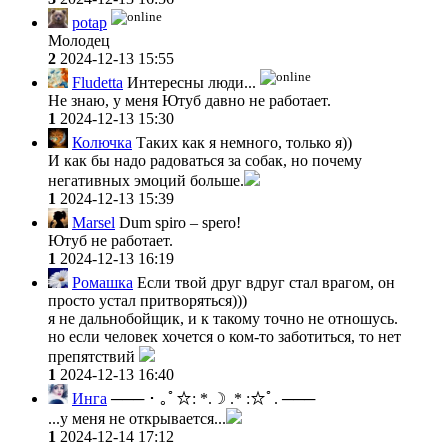
potap
Молодец
2
2024-12-13 15:55
Fludetta
Интересны люди...
Не знаю, у меня Ютуб давно не работает.
1
2024-12-13 15:30
Колючка
Таких как я немного, только я))
И как бы надо радоваться за собак, но почему
негативных эмоций больше.
1
2024-12-13 15:39
Marsel
Dum spiro – spero!
Ютуб не работает.
1
2024-12-13 16:19
Ромашка
Если твой друг вдруг стал врагом, он
просто устал притворяться)))
я не дальнобойщик, и к такому точно не отношусь.
но если человек хочется о ком-то заботиться, то нет
препятствий
1
2024-12-13 16:40
Инга
─── ･ ｡ﾟ☆: *.☽ .* :☆ﾟ. ───
...у меня не открывается...
1
2024-12-14 17:12