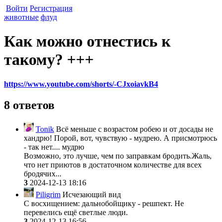
Войти
Регистрация
животные
флуд
Как можно отнестись к
такому? +++
https://www.youtube.com/shorts/-CJxoiavkB4
8 ответов
Tonik
Всё меньше с возрастом робею и от досады не
хандрю! Порой, вот, чувствую - мудрею. А присмотрюсь
- так нет.... мудрю
Возможно, это лучше, чем по заправкам бродить.Жаль,
что нет приютов в достаточном количестве для всех
бродячих...
3
2024-12-13 18:16
Piligrim
Исчезающий вид
С восхищением: дальнобойщику - решпект. Не
перевелись ещё светлые люди.
3
2024-12-13 16:56