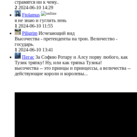
страмятся ни к чему..
2
2024-06-10 14:29
Ftolamus
я не знаю и гуглить лень
1
2024-06-10 11:55
Piligrim
Исчезающий вид
Высочества - претенденты на трон. Величество -
государь.
1
2024-06-10 13:41
Пегас
За Софию Ротару и Алсу порву любого, как
Тузик тряпку! Ну, или как тряпка Тузика!
высочества -- это принцы и принцессы, а величества --
действующие короли и королевы...