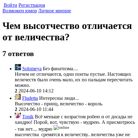
Войти
Регистрация
Возможен юмор
Личное мнение
Чем высотчество отличается
от величества?
7 ответов
Solomeya
Без фанатизма....
Ничем не отличаются, одни понты пустые. Настоящих
величеств было очень мало, их по пальцам пересчитать
можно.
2
2024-06-10 14:12
Fludetta
Интересны люди...
Высочество - принц, величество - король.
2
2024-06-10 11:44
Tonik
Всё меньше с возрастом робею и от досады не
хандрю! Порой, вот, чувствую - мудрею. А присмотрюсь
- так нет.... мудрю
высочества сремятся к величеству.. величества уже не